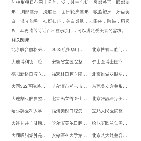
的整形项目范围十分的广泛，其中包括，鼻部整形，眼部整
形，胸部整形，洗胎记，面部轮廓整形，吸脂塑身，牙齿美
白，激光脱毛，祛斑祛痘，美白嫩肤，去眼袋，除皱，唇腭
裂，耳再造等等近百种整形项目，可以满足爱美者的需求。
相关阅读
北京联合丽格第一医院，一家给明星做整形的医院
2023杭州华山连天美医疗美容医院简介！附垫下巴案例
北京博睿口腔门诊部怎么样？正规牙科口碑、坐诊医生资质简介
大连博利德口腔怎么样？医生介绍+擅长项目了解一下
安徽省立医院整形科技术怎么样，附医生详情
佛山医博士医疗美容门诊部怎么样？医生简介、地址统统一览
德阳新桥口腔医院种植牙好吗？附医生资料
福宏林口腔医院是全国连锁的吗？医生？口碑简介及评价一览
北京谁做双眼皮修复好？附王太玲医生案例
大同322医院整形美容口碑怎么样，附医生简历+隆鼻案例
哈尔滨市尚志市人民医院口腔科如何？院内医生及口腔常识一览！
东莞美立方整形美容医院如何？宋兆丹医生介绍_口碑_地址公示
大连割双眼皮整形好医生排名公开， 这些医生做的效果很自然很好看
北京冯立哲医生取奥美定技术咋样？快来看看
北京雅靓医疗美容吸脂如何？口碑评测人气医生-附近期效果图
哈尔滨医科大学附属肿瘤医院整形科有哪些医生
福州美橙口腔怎么样-做牙齿矫正案例+医生口碑分享!
宝鸡人民医院整形美容科割双眼皮效果怎么样？深入扒一扒
大连甘井子健康口腔医院怎么样？医生介绍，医院点评，地址一键全览
哈尔滨美尔口腔门诊部怎么样？附医生名单推荐、口碑赶紧收藏
哈尔滨欧兰仁美医院医疗美容科怎么样？附医院详情
大腿吸脂爆肿是医生打肿胀液的缘故吗-深入了解一下
安徽医科大学第一附属医院整形科怎么样？附医生名单
北京八大处整容医院实力怎么样？医院医生详细介绍如下