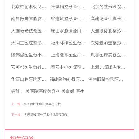
北京柏丽李劲良医生鼻修复怎么样？技术水平、口碑点评一览！
杜凯娟整形医生简介及坐诊太原时光整形美容医院介绍，快来看看吧
北京的整形医院哪家好，北京整形医院排行榜分享
南昌做自体脂肪隆胸好的医生介绍，深入了解一下
管连斌整形医生怎么样？技术擅长_评价
高建龙医生擅长什么？个人简介公开
大连激光祛斑医院哪家好，爱德丽格、沙医生等技术都在线~
鞍山水源臻爱口腔门诊部怎么样？医生介绍、医院简介全新解读
大连眼修复整形医生刘志刚在哪个医院，深入了解一下
大同三医院整形科怎么样，附医生介绍
福州林峰医生做鼻子效果怎么样
东莞壹加壹整形医院戴俊民医生如何？口碑介绍、资质点评！
段伟强医生做小耳畸形耳再造手术的技术怎么样，深入扒一扒
上海隆鼻医生排名公开，快来看看吧
恩喜医疗美容医院怎么样？附医生介绍
安可忍医生做颧骨内推怎么样，快来看看吧
泰安中心医院整形科做双眼皮要住院吗
上海九院隆胸专家医生排名曝光，干货分享快看~
华西口腔医院医疗美容科假体隆鼻效果怎么样
福建隆胸好得医生有谁，快来看一下
河南眼部整形医生详细介绍，快来看看
标签：
美医院医疗美容科
美白嫩
医生
上一篇：
光子嫩肤去痘印效果怎么样
下一篇：
割双眼皮哪些异常情况需要修复
相关问答